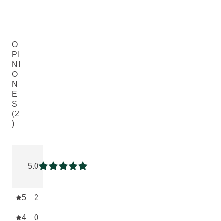
O
PI
NI
O
N
E
S
(2
)
Puntuación: 5 / 5 estrellas 2 valoraciones de usuarios
5.0
Puntuación: 5 / 5 estrellas
5
2
4
0