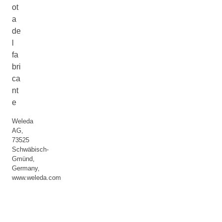
ot
a
de
l
fa
bri
ca
nt
e
Weleda
AG,
73525
Schwäbisch-
Gmünd,
Germany,
www.weleda.com