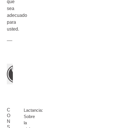
que
sea
adecuado
para
usted.
C
Lactancia:
O
Sobre
N
la
S