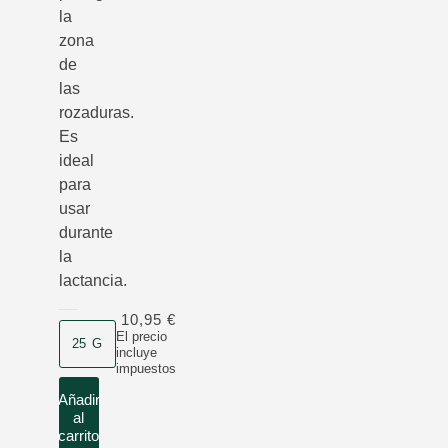
la
zona
de
las
rozaduras.
Es
ideal
para
usar
durante
la
lactancia.
10,95 €
Formato
El precio
25 G
incluye
impuestos
Añadir
al
carrito