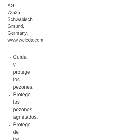
AG,
73525
Schwäbisch
Gmünd,
Germany,
www.weleda.com
Cuida
y
protege
los
pezones.
Protege
los
pezones
agrietados.
Protege
de
las