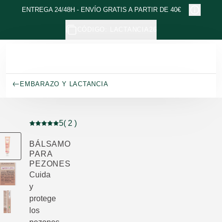
Ir al contenido principal
ENTREGA 24/48H - ENVÍO GRATIS A PARTIR DE 40€
CÓDIGO: LACTANCIA26
EMBARAZO Y LACTANCIA
5
( 2 )
Puntuación: 5 / 5 estrellas 2 valoraciones de usuarios
BÁLSAMO
PARA
PEZONES
Cuida
y
protege
los