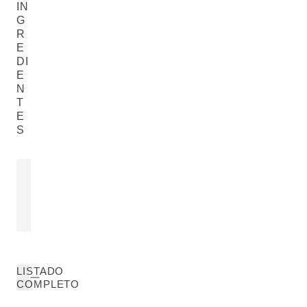
IN
G
R
E
DI
E
N
T
E
S
LANOLINA
EXTRACTO
Lanolin
Calendula Offic
LEER MÁS
LEER MÁS
LISTADO
COMPLETO