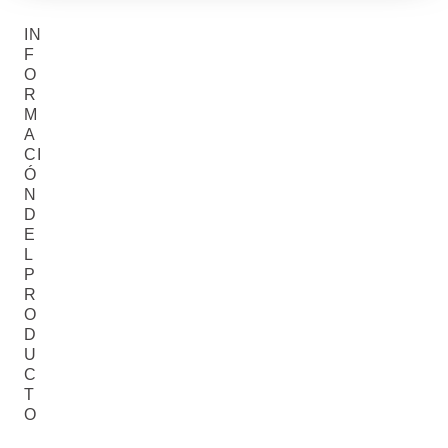
IN
F
O
R
M
A
CI
Ó
N
D
E
L
P
R
O
D
U
C
T
O