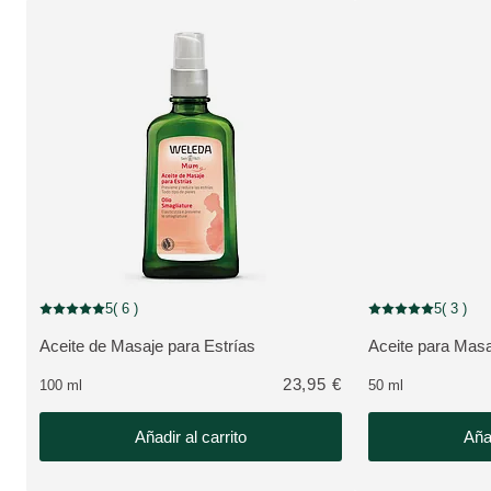
5
( 6 )
5
( 3 )
Puntuación: 5 / 5 estrellas 6 valoraciones de usuarios
Puntuación: 5 / 5 e
Aceite de Masaje para Estrías
Aceite para Masa
VER PRODUCTO:
VER PRODUCTO
23,95 €
100 ml
50 ml
Añadir al carrito
Añad