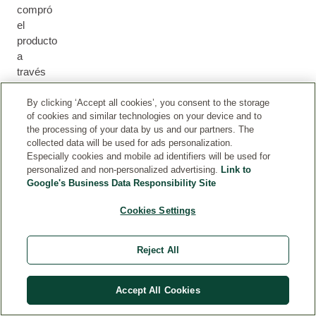
compró
el
producto
a
través
de
nuestra
By clicking ‘Accept all cookies’, you consent to the storage
of cookies and similar technologies on your device and to
tienda
the processing of your data by us and our partners. The
web
collected data will be used for ads personalization.
o
Especially cookies and mobile ad identifiers will be used for
que
personalized and non-personalized advertising.
Link to
podemos
Google's Business Data Responsibility Site
asegurarnos
Cookies Settings
de
que
recibió
Reject All
el
producto
(por
Accept All Cookies
ejemplo,