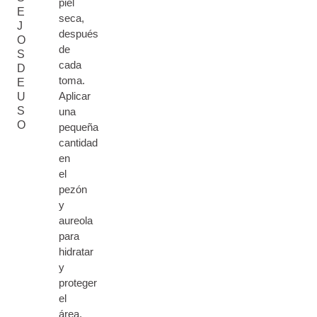
piel
E
seca,
J
después
O
de
S
cada
D
toma.
E
Aplicar
U
S
una
O
pequeña
cantidad
en
el
pezón
y
aureola
para
hidratar
y
proteger
el
área.