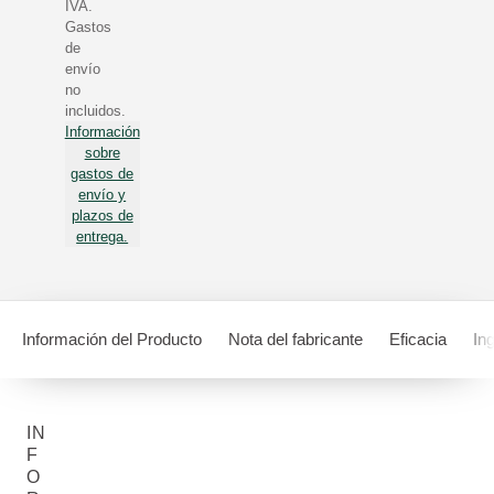
IVA.
Gastos
de
envío
no
incluidos.
Información
sobre
gastos de
envío y
plazos de
entrega.
Información del Producto
Nota del fabricante
Eficacia
In
IN
F
O