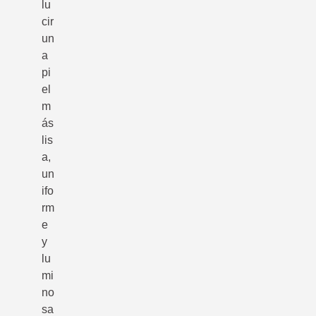
lu
cir
un
a
pi
el
m
ás
lis
a,
un
ifo
rm
e
y
lu
mi
no
sa