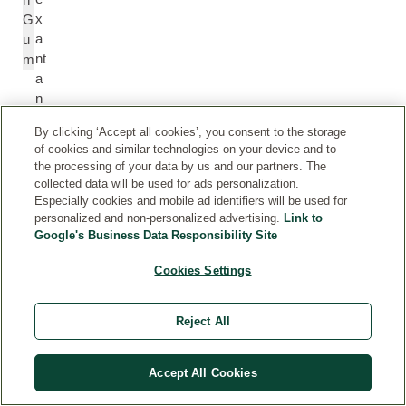
x
G
a
u
nt
m
a
n
o
By clicking ‘Accept all cookies’, you consent to the storage
(e
of cookies and similar technologies on your device and to
m
the processing of your data by us and our partners. The
ul
collected data will be used for ads personalization.
g
Especially cookies and mobile ad identifiers will be used for
e
personalized and non-personalized advertising.
Link to
Google's Business Data Responsibility Site
nt
e
Cookies Settings
y
e
st
Reject All
a
bil
Accept All Cookies
iz
a