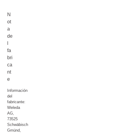
N
ot
a
de
l
fa
bri
ca
nt
e
Información
del
fabricante:
Weleda
AG,
73525
Schwäbisch
Gmünd,