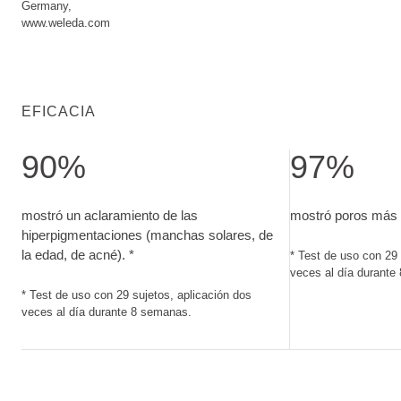
Germany,
www.weleda.com
EFICACIA
90%
97%
mostró un aclaramiento de las hiperpigmentaciones (manchas
mostró poros más 
mostró un aclaramiento de las
mostró poros más 
hiperpigmentaciones (manchas solares, de
la edad, de acné). *
* Test de uso con 29 
veces al día durante
* Test de uso con 29 sujetos, aplicación dos
veces al día durante 8 semanas.