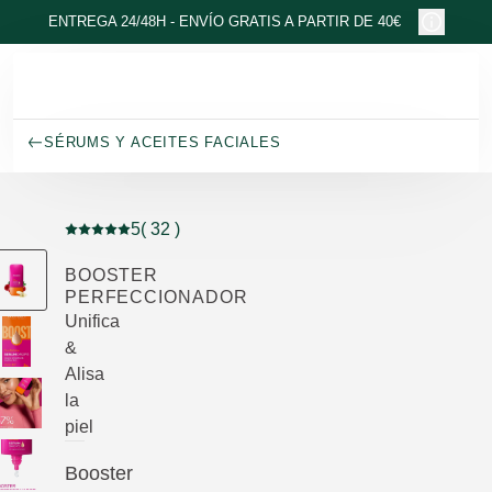
Ir al contenido principal
ENTREGA 24/48H - ENVÍO GRATIS A PARTIR DE 40€
SÉRUMS Y ACEITES FACIALES
5
( 32 )
Puntuación: 5 / 5 estrellas 32 valoraciones de usuarios
BOOSTER
PERFECCIONADOR
Unifica
&
Alisa
la
piel
Booster