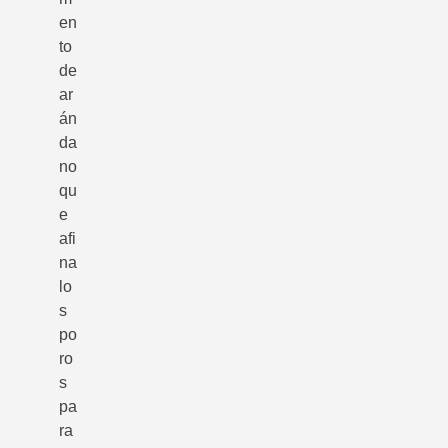
en
to
de
ar
án
da
no
qu
e
afi
na
lo
s
po
ro
s
pa
ra