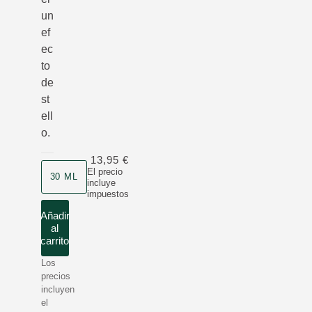
un
ef
ec
to
de
st
ell
o.
13,95 €
Formato
El precio
30 ML
incluye
impuestos
Añadir
al
carrito
Los
precios
incluyen
el