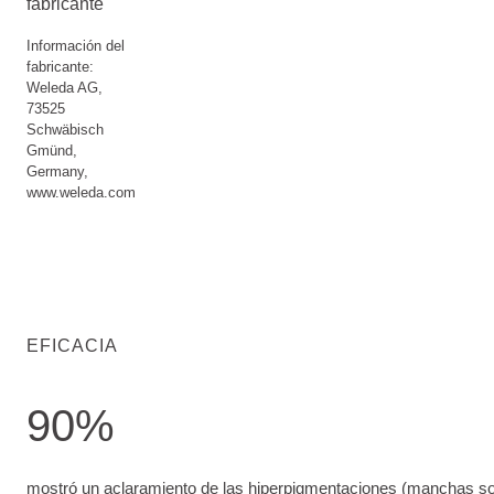
fabricante
Información del
fabricante:
Weleda AG,
73525
Schwäbisch
Gmünd,
Germany,
www.weleda.com
EFICACIA
90%
mostró un aclaramiento de las hiperpigmentaciones (manchas
mostró un aclaramiento de las hiperpigmentaciones (manchas sola