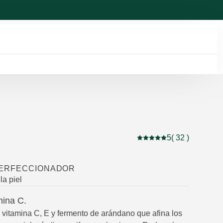
5
( 32 )
Puntuación: 5 / 5 estrel
ERFECCIONADOR
la piel
mina C.
vitamina C, E y fermento de arándano que afina los