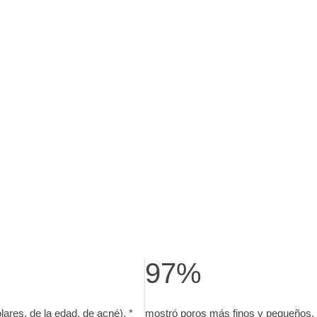
97%
 solares, de la edad, de acné).. Test de uso con 29 sujetos, a
mostró poros más finos y pequeños
res, de la edad, de acné). *
mostró poros más finos y pequeños. 