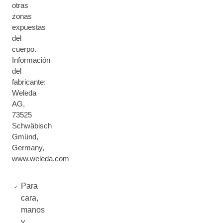
otras
zonas
expuestas
del
cuerpo.
Información
del
fabricante:
Weleda
AG,
73525
Schwäbisch
Gmünd,
Germany,
www.weleda.com
Para
cara,
manos
y