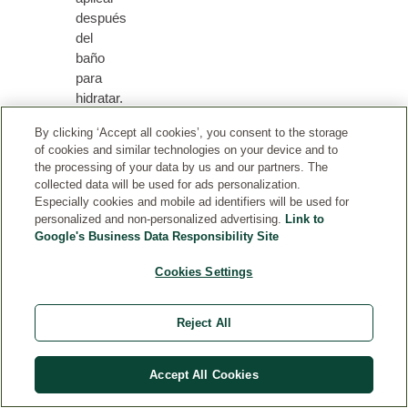
después
del
baño
para
hidratar.
Repetir
By clicking ‘Accept all cookies’, you consent to the storage
la
of cookies and similar technologies on your device and to
aplicación
the processing of your data by us and our partners. The
cuando
collected data will be used for ads personalization.
sea
Especially cookies and mobile ad identifiers will be used for
necesario.
personalized and non-personalized advertising.
Link to
Google's Business Data Responsibility Site
Cookies Settings
PRODUCTOS RELACIONADOS
Reject All
Accept All Cookies