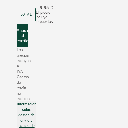
9,95 €
Formato
El precio
50 ML
incluye
impuestos
Añadir
al
carrito
Los
precios
incluyen
el
IVA.
Gastos
de
envío
no
incluidos.
Información
sobre
gastos de
envío y
plazos de