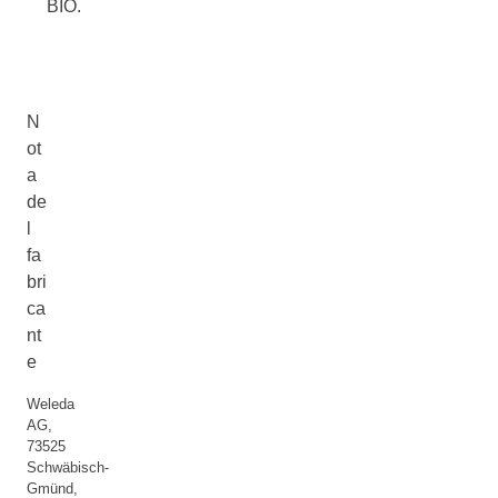
BIO.
N
ot
a
de
l
fa
bri
ca
nt
e
Weleda
AG,
73525
Schwäbisch-
Gmünd,