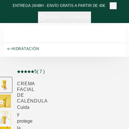
Ir al contenido principal
ENTREGA 24/48H - ENVÍO GRATIS A PARTIR DE 40€
CÓDIGO: LACTANCIA26
HIDRATACIÓN
5
( 7 )
Puntuación: 5 / 5 estrellas 7 valoraciones de usuarios
CREMA
FACIAL
DE
CALÉNDULA
Cuida
y
protege
la