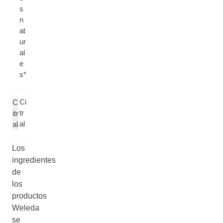
s
n
at
ur
al
e
s*
Ci
C
tr
itr
al
al
Los
ingredientes
de
los
productos
Weleda
se