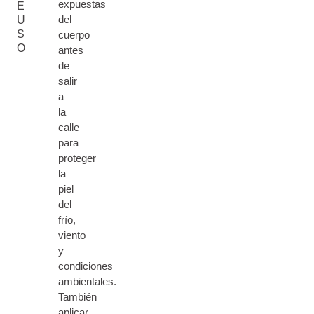
expuestas
E
del
U
S
cuerpo
O
antes
de
salir
a
la
calle
para
proteger
la
piel
del
frío,
viento
y
condiciones
ambientales.
También
aplicar