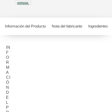
entrega.
Información del Producto
Nota del fabricante
Ingredientes
IN
F
O
R
M
A
CI
Ó
N
D
E
L
P