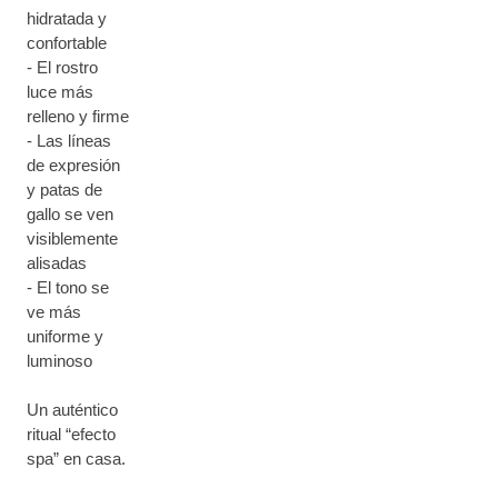
hidratada y
confortable
- El rostro
luce más
relleno y firme
- Las líneas
de expresión
y patas de
gallo se ven
visiblemente
alisadas
- El tono se
ve más
uniforme y
luminoso
Un auténtico
ritual “efecto
spa” en casa.