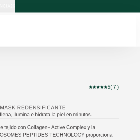
NCIA26
5
( 7 )
Puntuación: 5 / 5 estre
 MASK REDENSIFICANTE
llena, ilumina e hidrata la piel en minutos.
de tejido con Collagen+ Active Complex y la
EXOSOMES PEPTIDES TECHNOLOGY proporciona