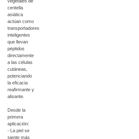
vegetales de
centella
asiática
actúan como
transportadores
inteligentes
que llevan
péptidos
directamente
a las células
cutáneas,
potenciando
la eficacia
reafirmante y
alisante.
Desde la
primera
aplicación:
- La piel se
siente más