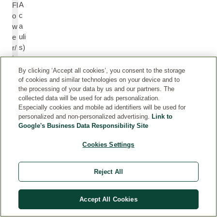
A
Fl
c
o
a
w
uli
e
s)
r/
L
e
By clicking ‘Accept all cookies’, you consent to the storage
af
of cookies and similar technologies on your device and to
the processing of your data by us and our partners. The
E
collected data will be used for ads personalization.
xt
Especially cookies and mobile ad identifiers will be used for
r
personalized and non-personalized advertising.
Link to
a
Google's Business Data Responsibility Site
ct
Cookies Settings
E
L
xt
e
Reject All
ra
o
ct
nt
Accept All Cookies
o
o
d
p