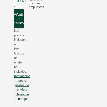
30 ML
incluye
impuestos
Añadir
al
carrito
Los
precios
incluyen
el
IVA.
Gastos
de
envío
no
incluidos.
Información
sobre
gastos de
envío y
plazos de
entrega.