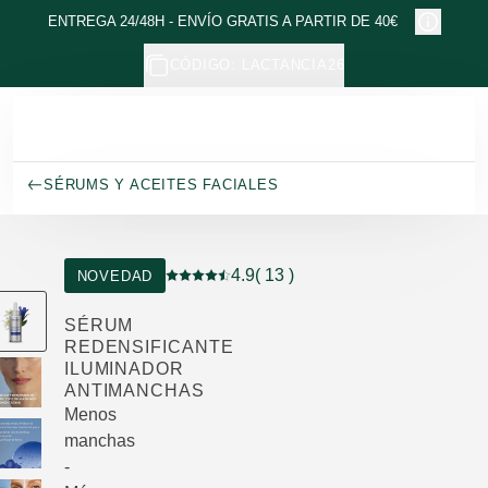
Ir al contenido principal
ENTREGA 24/48H - ENVÍO GRATIS A PARTIR DE 40€
CÓDIGO: LACTANCIA26
SÉRUMS Y ACEITES FACIALES
4.9
( 13 )
NOVEDAD
Puntuación: 4.9 / 5 estrellas 13 valoracio
SÉRUM
REDENSIFICANTE
ILUMINADOR
ANTIMANCHAS
Menos
manchas
-