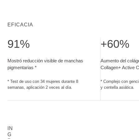
EFICACIA
91%
+60%
Mostró reducción visible de manchas pigmentarias. Test de 
Aumento del colág
Mostró reducción visible de manchas
Aumento del colágen
pigmentarias *
Collagen+ Active 
* Test de uso con 34 mujeres durante 8
* Complejo con genci
semanas, aplicación 2 veces al día.
y centella asiática.
IN
G