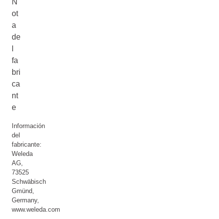
N
ot
a
de
l
fa
bri
ca
nt
e
Información
del
fabricante:
Weleda
AG,
73525
Schwäbisch
Gmünd,
Germany,
www.weleda.com