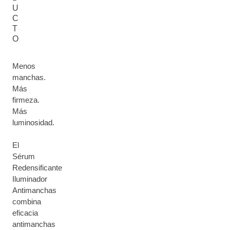
U
C
T
O
Menos
manchas.
Más
firmeza.
Más
luminosidad.
El
Sérum
Redensificante
Iluminador
Antimanchas
combina
eficacia
antimanchas