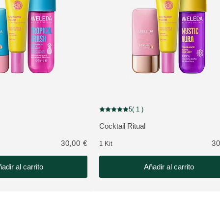
NOVEDAD
5
( 1 )
estrellas 0 valoraciones de usuarios
Puntuación: 5 / 5 estrellas 1 valoraciones
Cocktail Ritual
O:
VER PRODUCTO:
30,00 €
30
1 Kit
adir al carrito
Añadir al carrito