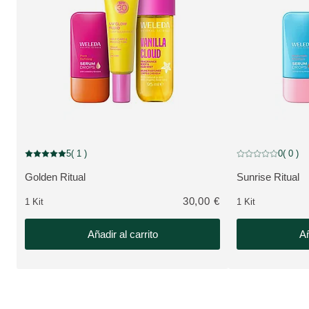
NOVEDAD
NOVEDAD
5
( 1 )
0
( 0 )
Puntuación: 5 / 5 estrellas 1 valoraciones de usuarios
Puntuación: 0 / 5 
Golden Ritual
Sunrise Ritual
VER PRODUCTO:
VER PRODUCT
30,00 €
1 Kit
1 Kit
Añadir al carrito
Añ