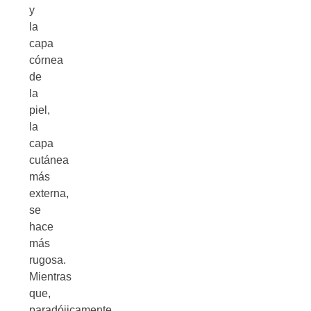
y
la
capa
córnea
de
la
piel,
la
capa
cutánea
más
externa,
se
hace
más
rugosa.
Mientras
que,
paradójicamente,