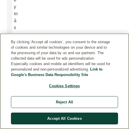
y
m
á
s
e
l
By clicking ‘Accept all cookies’, you consent to the storage
of cookies and similar technologies on your device and to
á
the processing of your data by us and our partners. The
s
collected data will be used for ads personalization.
t
Especially cookies and mobile ad identifiers will be used for
i
personalized and non-personalized advertising.
Link to
Google's Business Data Responsibility Site
c
a
Cookies Settings
.
Reject All
Accept All Cookies