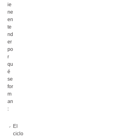
ie
ne
en
te
nd
er
po
r
qu
é
se
for
m
an
:
El
ciclo