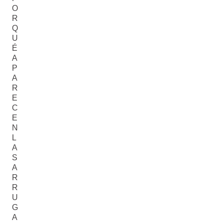
O
R
Q
U
É
A
P
A
R
E
C
E
N
L
A
S
A
R
R
U
G
A