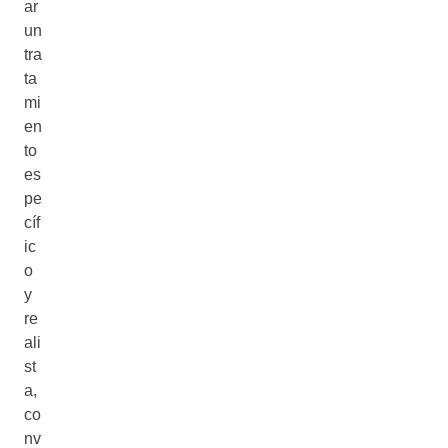
ar
un
tra
ta
mi
en
to
es
pe
cíf
ic
o
y
re
ali
st
a,
co
nv