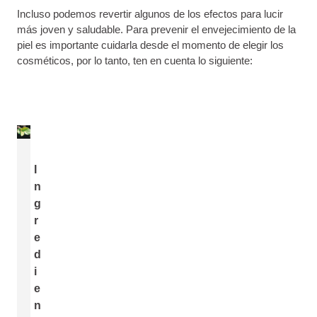
Incluso podemos revertir algunos de los efectos para lucir
más joven y saludable. Para prevenir el envejecimiento de la
piel es importante cuidarla desde el momento de elegir los
cosméticos, por lo tanto, ten en cuenta lo siguiente:
I
n
g
r
e
d
i
e
n