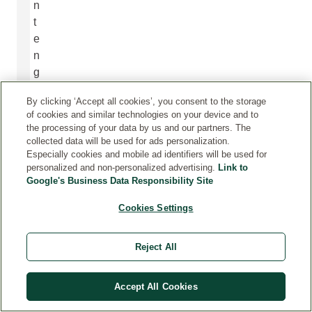
n
t
e
n
g
a
By clicking ‘Accept all cookies’, you consent to the storage
n
of cookies and similar technologies on your device and to
i
the processing of your data by us and our partners. The
n
collected data will be used for ads personalization.
Especially cookies and mobile ad identifiers will be used for
g
personalized and non-personalized advertising.
Link to
r
Google's Business Data Responsibility Site
e
d
Cookies Settings
i
e
Reject All
n
t
Accept All Cookies
e
s