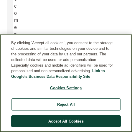
c
o
m
e
n
d
By clicking ‘Accept all cookies’, you consent to the storage
a
of cookies and similar technologies on your device and to
the processing of your data by us and our partners. The
m
collected data will be used for ads personalization.
o
Especially cookies and mobile ad identifiers will be used for
s
personalized and non-personalized advertising.
Link to
Google's Business Data Responsibility Site
a
l
Cookies Settings
g
u
Reject All
n
a
s
Accept All Cookies
d