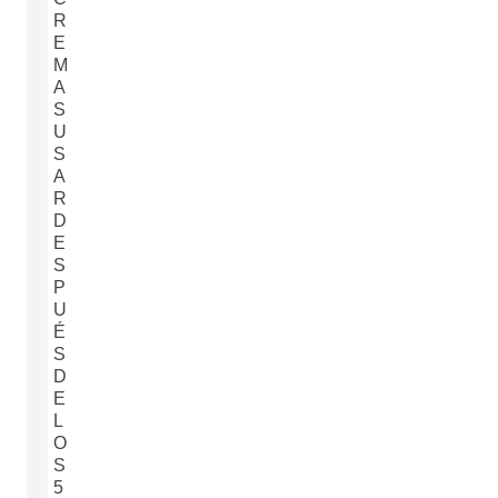
R
E
M
A
S
U
S
A
R
D
E
S
P
U
É
S
D
E
L
O
S
5