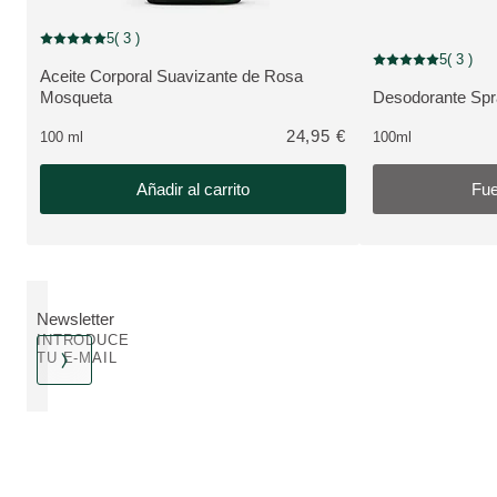
5
( 3 )
Puntuación: 5 / 5 estrellas 3 valoraciones de usuarios
Fuera de stock
5
( 3 )
Puntuación: 5 / 5 e
Aceite Corporal Suavizante de Rosa
VER PRODUCTO:
Mosqueta
Desodorante Spr
VER PRODUCTO
24,95 €
100 ml
100ml
Añadir al carrito
Fue
Newsletter
INTRODUCE
TU E-MAIL