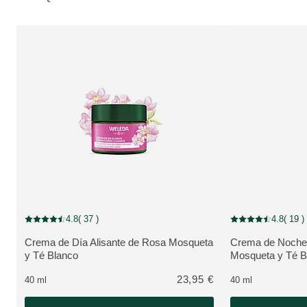
4.8
( 37 )
4.8
( 19 )
Puntuación: 4.8 / 5 estrellas 37 valoraciones de usuarios
Puntuación: 4.8 / 5
Crema de Día Alisante de Rosa Mosqueta
Crema de Noche 
VER PRODUCTO:
VER PRODUCTO
y Té Blanco
Mosqueta y Té B
23,95 €
40 ml
40 ml