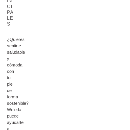
IN
CI
PA
LE
S
¿Quieres
sentirte
saludable
y
cómoda
con
tu
piel
de
forma
sostenible?
Weleda
puede
ayudarte
a