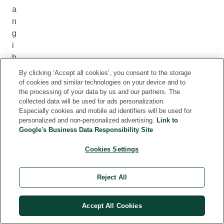
a
n
g
i
b
l
By clicking ‘Accept all cookies’, you consent to the storage
e
of cookies and similar technologies on your device and to
the processing of your data by us and our partners. The
e
collected data will be used for ads personalization.
s
Especially cookies and mobile ad identifiers will be used for
t
personalized and non-personalized advertising.
Link to
a
Google's Business Data Responsibility Site
r
Cookies Settings
e
l
a
Reject All
c
i
Accept All Cookies
ó