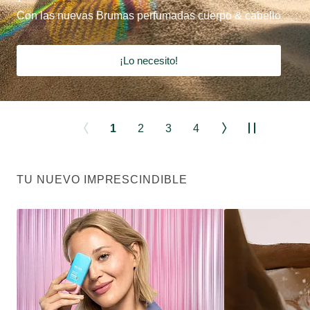
Con las nuevas Brumas perfumadas cuerpo & cabello
¡Lo necesito!
1
2
3
4
TU NUEVO IMPRESCINDIBLE