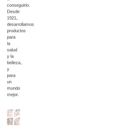
conseguirlo.
Desde
1921,
desarrollamos
productos
para
la
salud
y la
B
belleza,
E
y
B
para
S
É
R
un
K
&
O
mundo
I
C
M
S
N
U
mejor.
A
T
F
E
M
R
O
R
Á
O
O
P
D
O