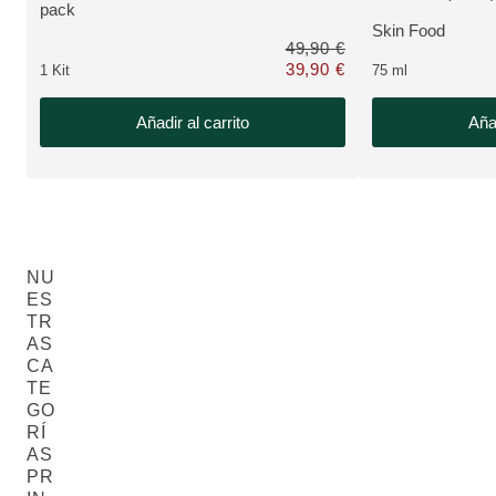
VER PRODUCTO:
pack
Skin Food
VER PRODUCTO
49,90 €
39,90 €
1 Kit
75 ml
Solo 39,90 € en lugar de 49,90 €
Añadir al carrito
Añad
NU
ES
TR
AS
CA
TE
GO
RÍ
AS
PR