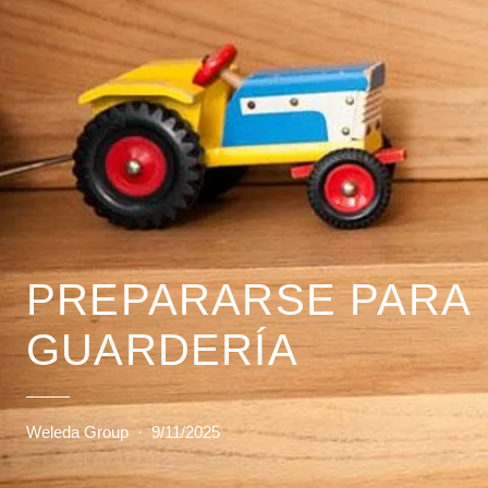
PREPARARSE PARA 
GUARDERÍA
Weleda Group
·
9/11/2025