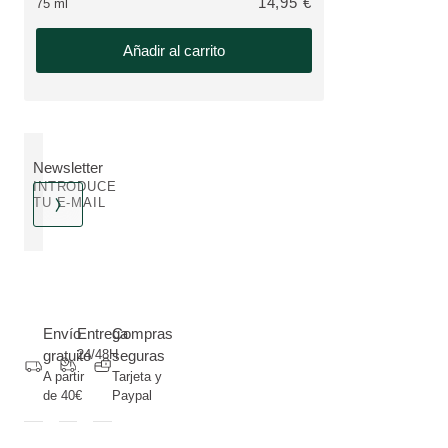
14,95 €
75 ml
Añadir al carrito
Newsletter
INTRODUCE
TU E-MAIL
Envío
Entrega
Compras
gratuito
24/48H
seguras
A partir
Tarjeta y
de 40€
Paypal