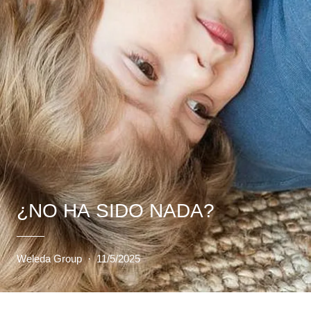
¿NO HA SIDO NADA?
Weleda Group
·
11/5/2025