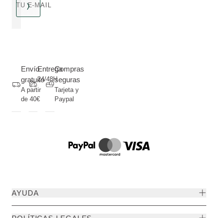
TU E-MAIL
Envío
Entrega
Compras
gratuito
24/48H
seguras
A partir
Tarjeta y
de 40€
Paypal
AYUDA