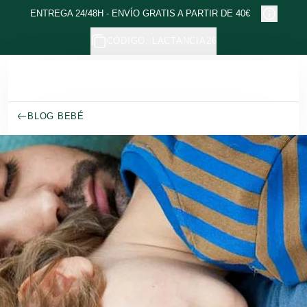
Ir al contenido principal
ENTREGA 24/48H - ENVÍO GRATIS A PARTIR DE 40€
CÓDIGO: LACTANCIA26
BLOG BEBÉ