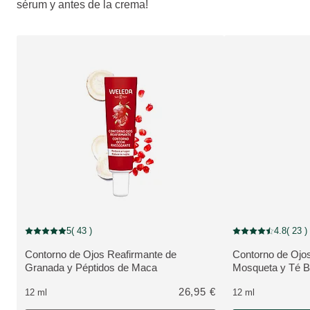
sérum y antes de la crema!
Fuera de stock
5
( 43 )
4.8
( 23 )
Puntuación: 5 / 5 estrellas 43 valoraciones de usuarios
Puntuación: 4.8 / 5
Contorno de Ojos Reafirmante de
Contorno de Ojos
VER PRODUCTO:
VER PRODUCTO
Granada y Péptidos de Maca
Mosqueta y Té B
26,95 €
12 ml
12 ml