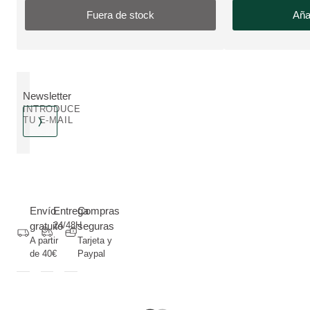
Fuera de stock
Añad
Newsletter
INTRODUCE
TU E-MAIL
Envío
Entrega
Compras
gratuito
24/48H
seguras
A partir
Tarjeta y
de 40€
Paypal