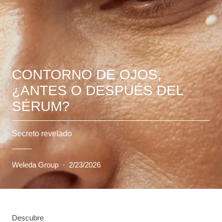
CONTORNO DE OJOS,
¿ANTES O DESPUÉS DEL
SÉRUM?
Secreto revelado
Weleda Group
·
2/23/2026
Descubre