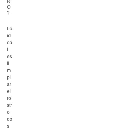
R
O
?
Lo
id
ea
l
es
li
m
pi
ar
el
ro
str
o
do
s