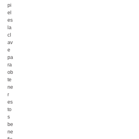
pi
el
es
la
cl
av
e
pa
ra
ob
te
ne
r
es
to
s
be
ne