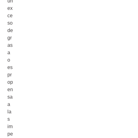
un
ex
ce
so
de
gr
as
a
o
es
pr
op
en
sa
a
la
s
im
pe