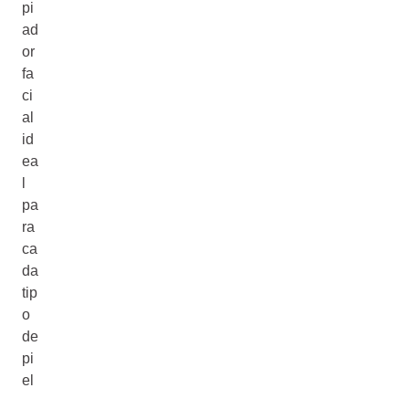
pi
ad
or
fa
ci
al
id
ea
l
pa
ra
ca
da
tip
o
de
pi
el