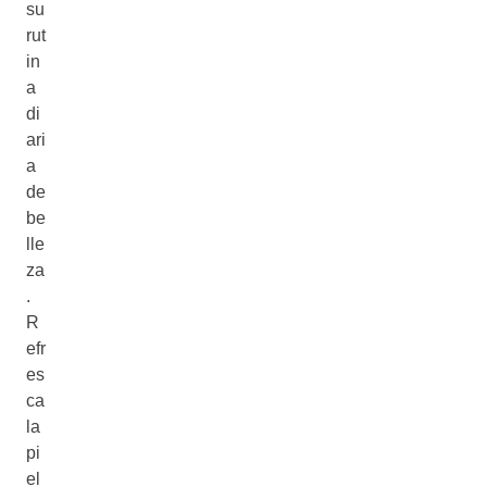
su
rut
in
a
di
ari
a
de
be
lle
za
.
R
efr
es
ca
la
pi
el