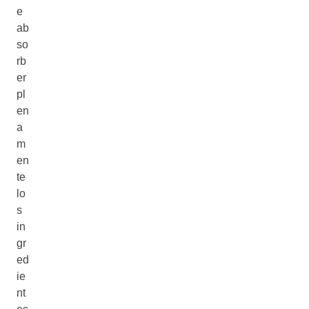
e
ab
so
rb
er
pl
en
a
m
en
te
lo
s
in
gr
ed
ie
nt