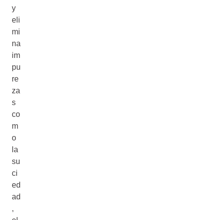
y
eli
mi
na
im
pu
re
za
s
co
m
o
la
su
ci
ed
ad
,