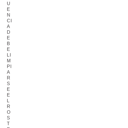
U
E
N
CI
A
D
E
B
E
LI
M
PI
A
R
S
E
E
L
R
O
S
T