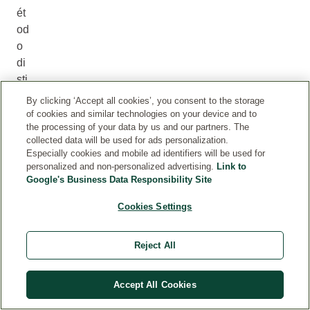
ét
od
o
di
sti
nt
By clicking ‘Accept all cookies’, you consent to the storage
o
of cookies and similar technologies on your device and to
the processing of your data by us and our partners. The
al
collected data will be used for ads personalization.
de
Especially cookies and mobile ad identifiers will be used for
la
personalized and non-personalized advertising.
Link to
pi
Google's Business Data Responsibility Site
el
Cookies Settings
gr
as
a.
Reject All
Accept All Cookies