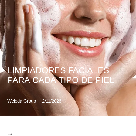
LIMPIADORES FACIALES
PARA CADA TIPO DE PIEL
Weleda Group
·
2/11/2026
La