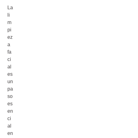
La
li
m
pi
ez
a
fa
ci
al
es
un
pa
so
es
en
ci
al
en