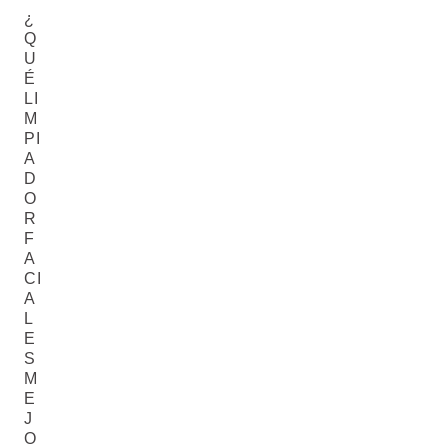
¿
Q
U
É
LI
M
PI
A
D
O
R
F
A
CI
A
L
E
S
M
E
J
O