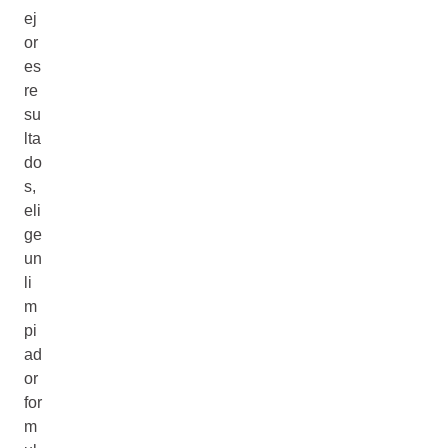
ej
or
es
re
su
lta
do
s,
eli
ge
un
li
m
pi
ad
or
for
m