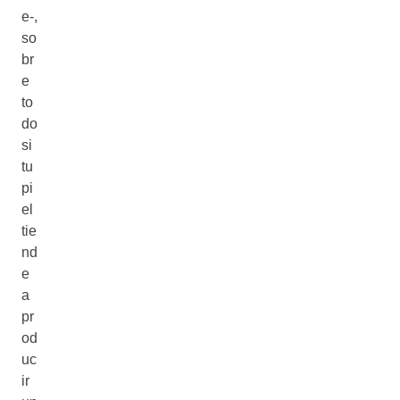
e-,
so
br
e
to
do
si
tu
pi
el
tie
nd
e
a
pr
od
uc
ir