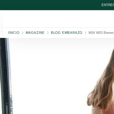
Ir al contenido principal
ENTREG
INICIO
MAGAZINE
BLOG EMBARAZO
M04 W03 Bienest