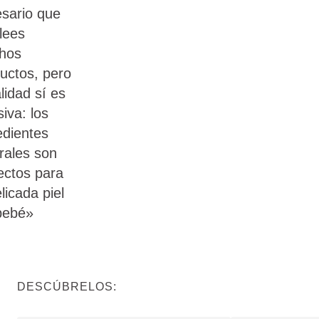
sario que
lees
hos
uctos, pero
alidad sí es
siva: los
edientes
rales son
ectos para
elicada piel
bebé»
DESCÚBRELOS: