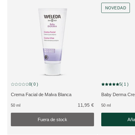
NOVEDAD
Fuera de stock
NOVEDAD
0
( 0 )
5
( 1 )
Puntuación: 0 / 5 estrellas 0 valoraciones de usuarios
Puntuación: 5 / 5 e
Crema Facial de Malva Blanca
Baby Derma Cre
VER PRODUCTO:
VER PRODUCTO
11,95 €
50 ml
50 ml
Fuera de stock
Añad