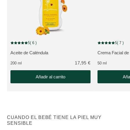
5
( 6 )
5
( 7 )
Puntuación: 5 / 5 estrellas 6 valoraciones de usuarios
Puntuación: 5 / 5 e
Aceite de Caléndula
Crema Facial de
VER PRODUCTO:
VER PRODUCTO
17,95 €
200 ml
50 ml
Añadir al carrito
Añad
CUANDO EL BEBÉ TIENE LA PIEL MUY
SENSIBLE