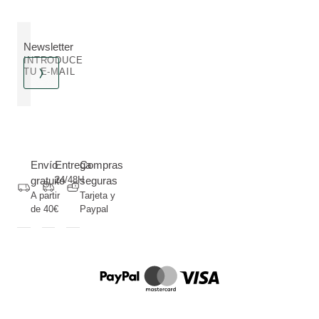
Newsletter
INTRODUCE
TU E-MAIL
Envío
Entrega
Compras
gratuito
24/48H
seguras
A partir
Tarjeta y
de 40€
Paypal