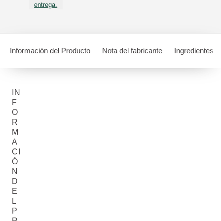
entrega.
Información del Producto
Nota del fabricante
Ingredientes
IN
F
O
R
M
A
CI
Ó
N
D
E
L
P
R