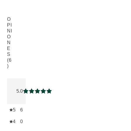
O
PI
NI
O
N
E
S
(6
)
Puntuación: 5 / 5 estrellas 6 valoraciones de usuarios
5.0
Puntuación: 5 / 5 estrellas
5
6
4
0