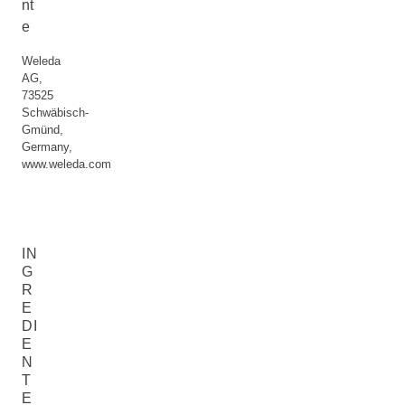
nt
e
Weleda
AG,
73525
Schwäbisch-
Gmünd,
Germany,
www.weleda.com
IN
G
R
E
DI
E
N
T
E