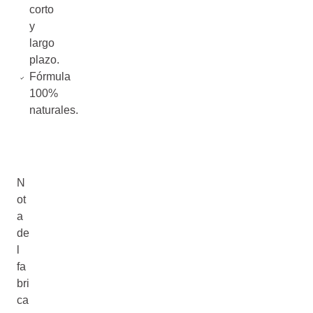
corto
y
largo
plazo.
Fórmula
100%
naturales.
N
ot
a
de
l
fa
bri
ca