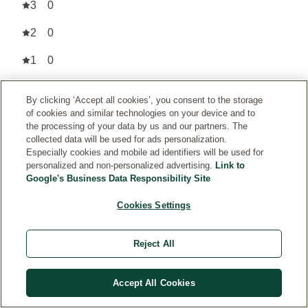
3
0
2
0
1
0
INFORMACIÓN
By clicking ‘Accept all cookies’, you consent to the storage
SOBRE
of cookies and similar technologies on your device and to
LA
the processing of your data by us and our partners. The
AUTENTICIDAD
collected data will be used for ads personalization.
DE
Especially cookies and mobile ad identifiers will be used for
LAS
personalized and non-personalized advertising.
Link to
OPINIONES
Google's Business Data Responsibility Site
DE
LOS
Cookies Settings
CLIENTES
R
Reject All
ev
isi
Accept All Cookies
ón