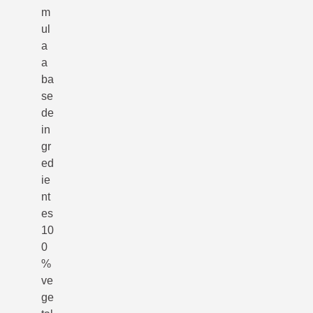
m
ul
a
a
ba
se
de
in
gr
ed
ie
nt
es
10
0
%
ve
ge