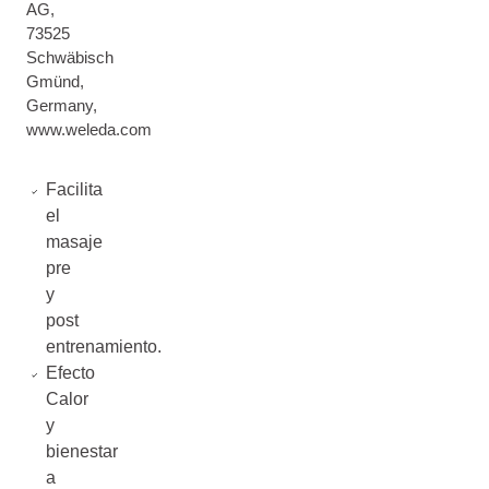
AG,
73525
Schwäbisch
Gmünd,
Germany,
www.weleda.com
Facilita
el
masaje
pre
y
post
entrenamiento.
Efecto
Calor
y
bienestar
a