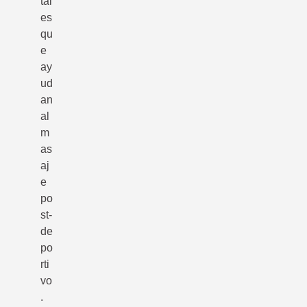
tal
es
qu
e
ay
ud
an
al
m
as
aj
e
po
st-
de
po
rti
vo
.