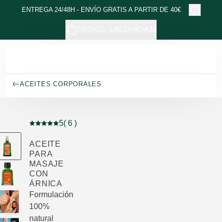
Ir al contenido principal
ENTREGA 24/48H - ENVÍO GRATIS A PARTIR DE 40€
CÓDIGO: LACTANCIA26
ACEITES CORPORALES
5
( 6 )
Puntuación: 5 / 5 estrellas 6 valoraciones de usuarios
ACEITE
PARA
MASAJE
CON
ÁRNICA
Formulación
100%
natural