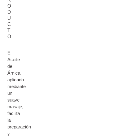
O
D
U
C
T
O
El
Aceite
de
Árnica,
aplicado
mediante
un
suave
masaje,
facilita
la
preparación
y