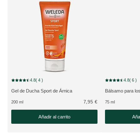
4.8
( 4 )
4.8
( 6 )
Puntuación: 4.8 / 5 estrellas 4 valoraciones de usuarios
Puntuación: 4.8 / 5
Gel de Ducha Sport de Árnica
Bálsamo para los
VER PRODUCTO:
VER PRODUCTO
7,95 €
200 ml
75 ml
Añadir al carrito
Añad