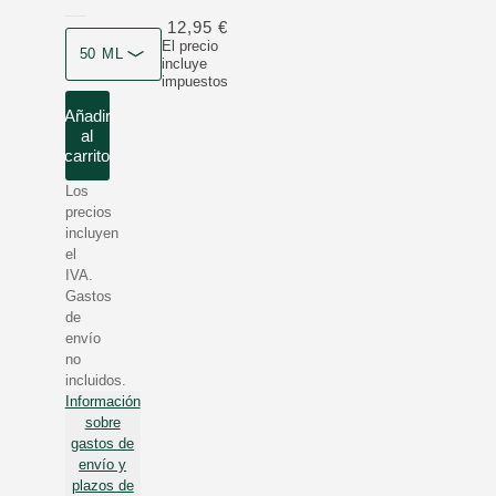
12,95 €
Formato
El precio
50 ML
incluye
impuestos
Añadir
al
carrito
Los
precios
incluyen
el
IVA.
Gastos
de
envío
no
incluidos.
Información
sobre
gastos de
envío y
plazos de