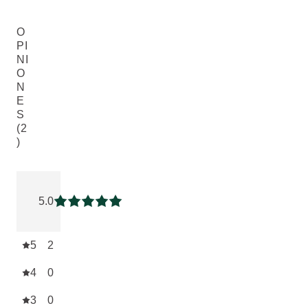
O
PI
NI
O
N
E
S
(2
)
Puntuación: 5 / 5 estrellas 2 valoraciones de usuarios
5.0
Puntuación: 5 / 5 estrellas
5
2
4
0
3
0