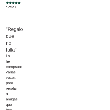
Puntuación: 5 / 5 estrellas
Sofía E.
Regalo
que
no
falla
Lo
he
comprado
varias
veces
para
regalar
a
amigas
que
han