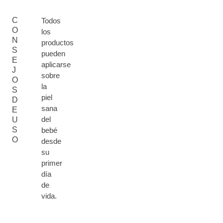
C
Todos
O
los
N
productos
S
pueden
E
aplicarse
J
sobre
O
la
S
piel
D
sana
E
del
U
S
bebé
O
desde
su
primer
día
de
vida.