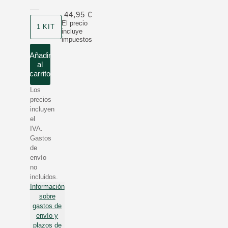
44,95 €
Formato
El precio
1 KIT
incluye
impuestos
Añadir
al
carrito
Los
precios
incluyen
el
IVA.
Gastos
de
envío
no
incluidos.
Información
sobre
gastos de
envío y
plazos de