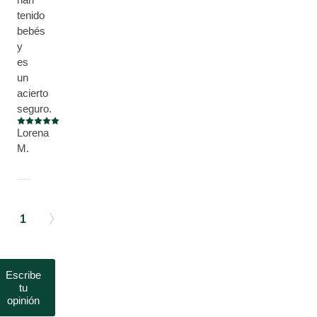
tenido
bebés
y
es
un
acierto
seguro.
Puntuación: 5 / 5 estrellas
Lorena
M.
1
Escribe
tu
opinión