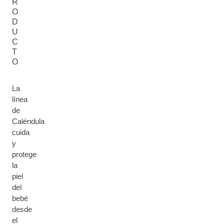
R
O
D
U
C
T
O
La
línea
de
Caléndula
cuida
y
protege
la
piel
del
bebé
desde
el