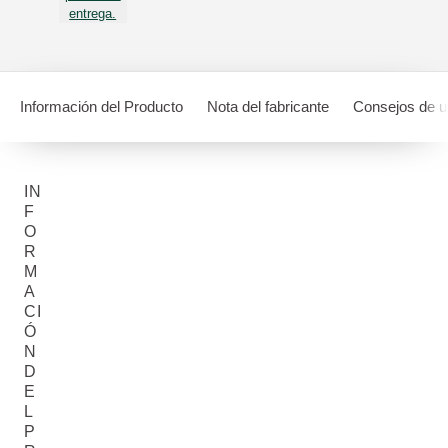
entrega.
Información del Producto
Nota del fabricante
Consejos de 
IN
F
O
R
M
A
CI
Ó
N
D
E
L
P