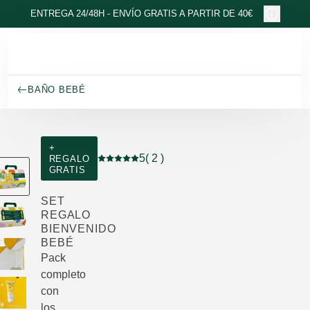
Ir al contenido principal
ENTREGA 24/48H - ENVÍO GRATIS A PARTIR DE 40€
BAÑO BEBÉ
+
5
( 2 )
REGALO
Puntuación: 5 / 5 estrellas 2 valoraciones 
GRATIS
SET
REGALO
BIENVENIDO
BEBÉ
Pack
completo
con
los