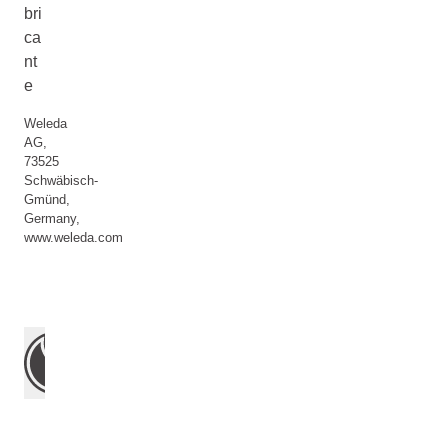
bri
ca
nt
e
Weleda
AG,
73525
Schwäbisch-
Gmünd,
Germany,
www.weleda.com