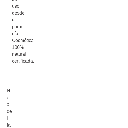
uso
desde
el
primer
día.
Cosmética
100%
natural
certificada.
N
ot
a
de
l
fa