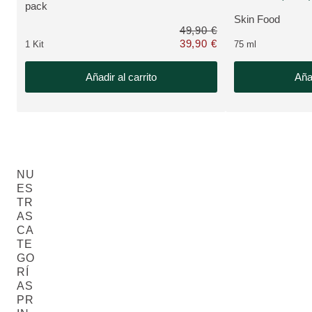
VER PRODUCTO:
pack
Skin Food
VER PRODUCTO
49,90 €
39,90 €
1 Kit
75 ml
Solo 39,90 € en lugar de 49,90 €
Añadir al carrito
Añad
NU
ES
TR
AS
CA
TE
GO
RÍ
AS
PR