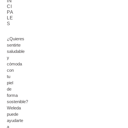
IN
CI
PA
LE
S
¿Quieres
sentirte
saludable
y
cómoda
con
tu
piel
de
forma
sostenible?
Weleda
puede
ayudarte
a