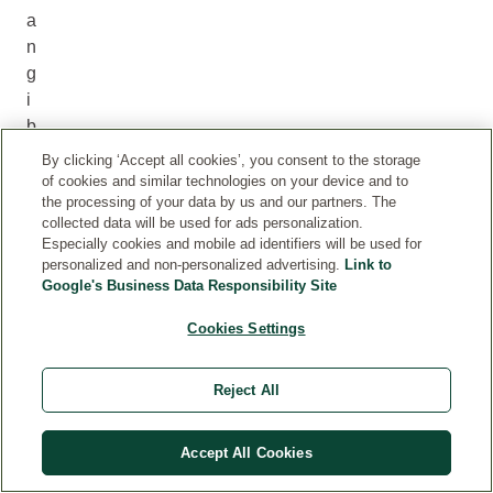
a
n
g
i
b
l
By clicking ‘Accept all cookies’, you consent to the storage
e
of cookies and similar technologies on your device and to
the processing of your data by us and our partners. The
e
collected data will be used for ads personalization.
s
Especially cookies and mobile ad identifiers will be used for
t
personalized and non-personalized advertising.
Link to
a
Google's Business Data Responsibility Site
r
Cookies Settings
e
l
a
Reject All
c
i
Accept All Cookies
ó