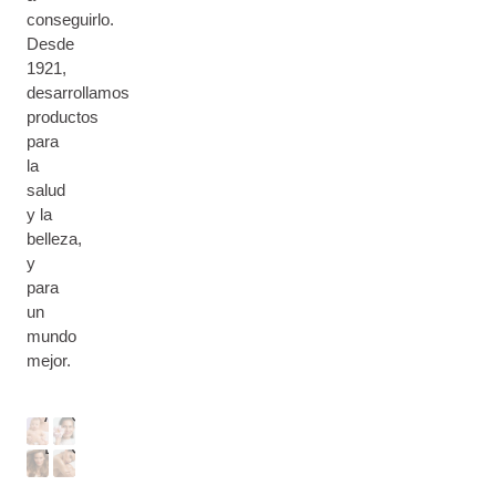
conseguirlo.
Desde
1921,
desarrollamos
productos
para
la
salud
y la
B
belleza,
E
y
B
para
S
É
R
un
K
&
O
mundo
I
C
M
S
N
U
mejor.
A
T
F
E
M
R
O
R
Á
O
O
P
D
O