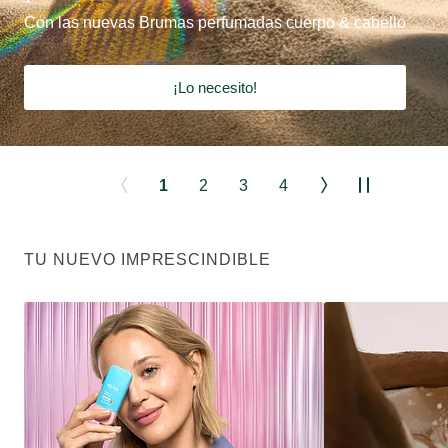
Con las nuevas Brumas perfumadas cuerpo & cabello
¡Lo necesito!
1
2
3
4
TU NUEVO IMPRESCINDIBLE