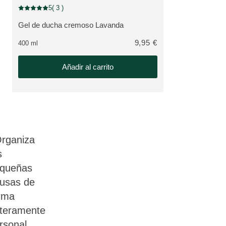
5
( 3 )
Puntuación: 5 / 5 estrellas 3 valoraciones de usuarios
Gel de ducha cremoso Lavanda
VER PRODUCTO:
9,95 €
400 ml
Añadir al carrito
rganiza
s
queñas
usas de
rma
teramente
rsonal.