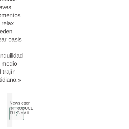
eves
omentos
 relax
eden
ear oasis
anquilidad
 medio
 trajín
tidiano.»
Newsletter
INTRODUCE
TU E-MAIL