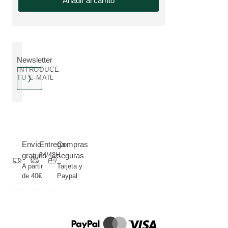
Añadir al carrito
Newsletter
INTRODUCE
TU E-MAIL
Envío
Entrega
Compras
gratuito
24/48H
seguras
A partir
Tarjeta y
de 40€
Paypal