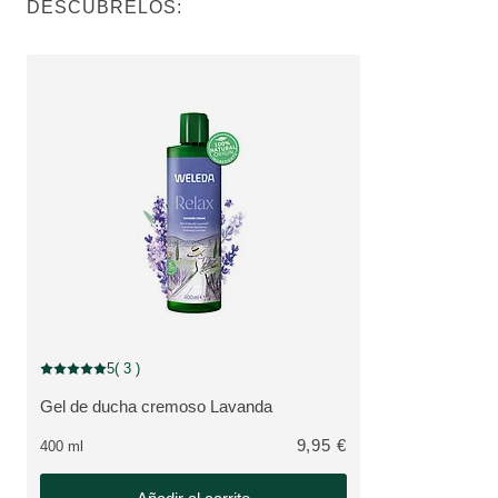
DESCÚBRELOS:
5
( 3 )
Puntuación: 5 / 5 estrellas 3 valoraciones de usuarios
Gel de ducha cremoso Lavanda
VER PRODUCTO:
9,95 €
400 ml