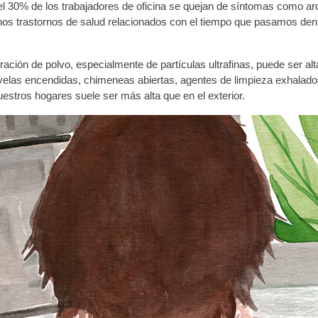
l 30% de los trabajadores de oficina se quejan de síntomas como ard
Dichos trastornos de salud relacionados con el tiempo que pasamos d
ión de polvo, especialmente de partículas ultrafinas, puede ser al
os, velas encendidas, chimeneas abiertas, agentes de limpieza exhalad
uestros hogares suele ser más alta que en el exterior.