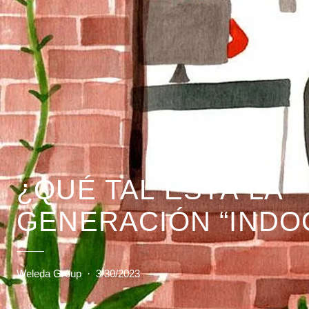
¿QUÉ TAL ESTÁ LA
GENERACIÓN “INDO
Weleda Group
·
3/30/2023