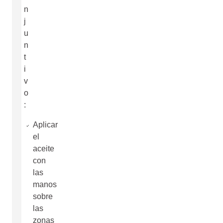
n
j
u
n
t
i
v
o
:
Aplicar
el
aceite
con
las
manos
sobre
las
zonas