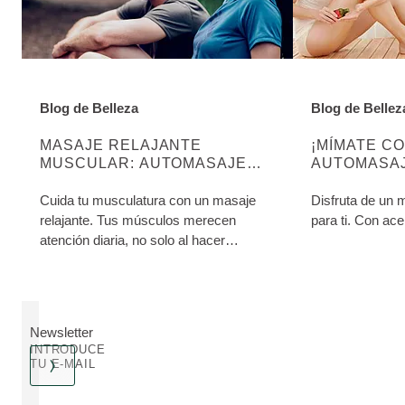
Blog de Belleza
Blog de Bellez
DESCUBRE MÁS SOBRE ESTA CATEGORÍA:
DESCUBRE MÁ
MASAJE RELAJANTE
¡MÍMATE C
MUSCULAR: AUTOMASAJE
AUTOMASAJ
CERVICAL Y LUMBAR
PIERNAS Y
Cuida tu musculatura con un masaje
Disfruta de un
relajante. Tus músculos merecen
para ti. Con ac
atención diaria, no solo al hacer
deporte.
Newsletter
INTRODUCE
TU E-MAIL