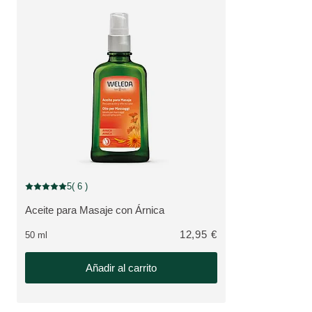
5
( 6 )
Puntuación: 5 / 5 estrellas 6 valoraciones de usuarios
Aceite para Masaje con Árnica
VER PRODUCTO:
12,95 €
50 ml
Añadir al carrito