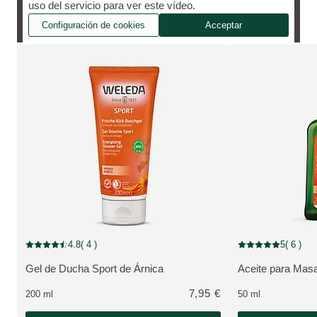
uso del servicio para ver este vídeo.
automasaje con un Aceite 100% natural
Configuración de cookies
Acceptar
4.8
( 4 )
5
( 6 )
Puntuación: 4.8 / 5 estrellas 4 valoraciones de usuarios
Puntuación: 5 / 5 e
Gel de Ducha Sport de Árnica
Aceite para Masa
VER PRODUCTO:
VER PRODUCTO
7,95 €
200 ml
50 ml