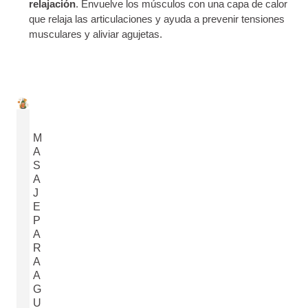
relajación
. Envuelve los músculos con una capa de calor
que relaja las articulaciones y ayuda a prevenir tensiones
musculares y aliviar agujetas.
M
A
S
A
J
E
P
A
R
A
A
G
U