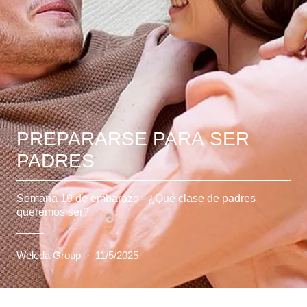
PREPARARSE PARA SER
PADRES
Semana 19 de embarazo - ¿Qué clase de padres
queremos ser?
Weleda Group
·
11/5/2025