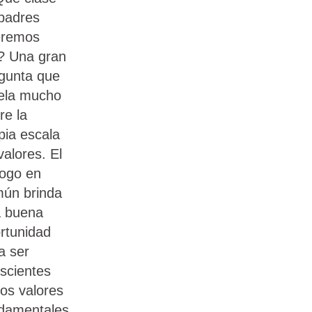
padres
eremos
? Una gran
gunta que
ela mucho
re la
pia escala
valores. El
logo en
ún brinda
 buena
rtunidad
a ser
scientes
los valores
damentales