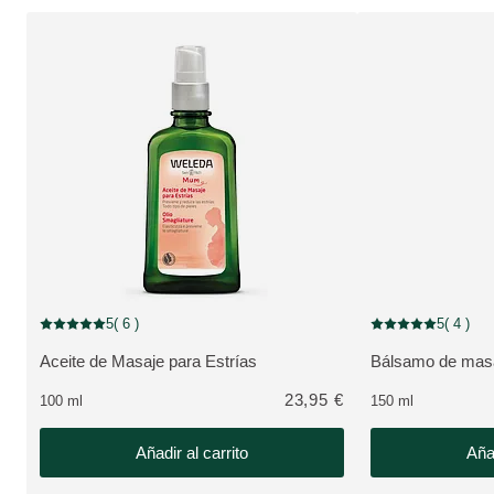
5
( 6 )
5
( 4 )
Puntuación: 5 / 5 estrellas 6 valoraciones de usuarios
Puntuación: 5 / 5 e
Aceite de Masaje para Estrías
Bálsamo de masa
VER PRODUCTO:
VER PRODUCTO
23,95 €
100 ml
150 ml
Añadir al carrito
Añad