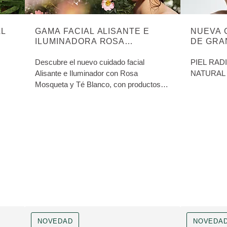
AL
GAMA FACIAL ALISANTE E
NUEVA 
ILUMINADORA ROSA
DE GRA
MOSQUETA & TÉ BLANCO
MACA
Descubre el nuevo cuidado facial
PIEL RAD
Alisante e Iluminador con Rosa
NATURAL
Mosqueta y Té Blanco, con productos
especialmente formulados para tratar los
primeros signos de la edad: líneas de
expresión y primeras arrugas.
NOVEDAD
NOVEDA