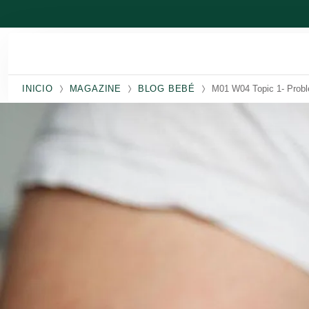
Ir al contenido principal
INICIO
MAGAZINE
BLOG BEBÉ
M01 W04 Topic 1- Prob