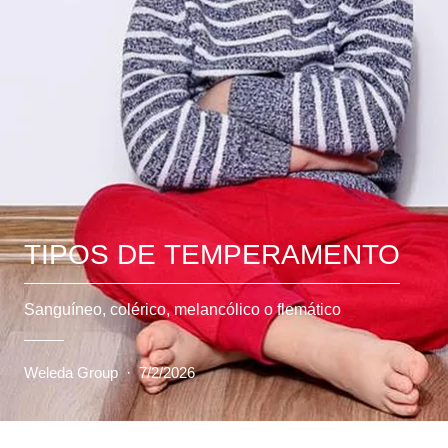
TIPOS DE TEMPERAMENTO
Sanguíneo, colérico, melancólico o flemático
Weleda Group
·
7/2/2026