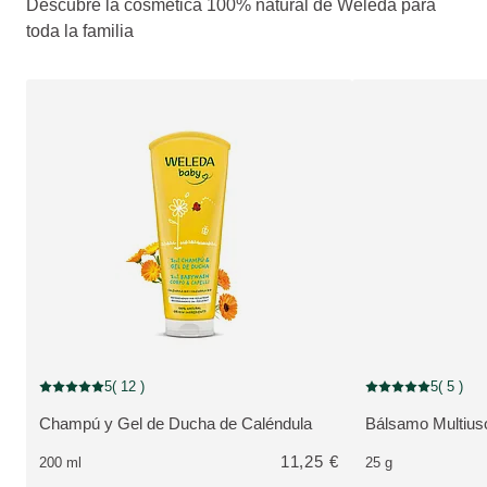
Descubre la cosmética 100% natural de Weleda para
toda la familia
5
( 12 )
5
( 5 )
Puntuación: 5 / 5 estrellas 12 valoraciones de usuarios
Puntuación: 5 / 5 e
Champú y Gel de Ducha de Caléndula
Bálsamo Multius
VER PRODUCTO:
VER PRODUCTO
11,25 €
200 ml
25 g