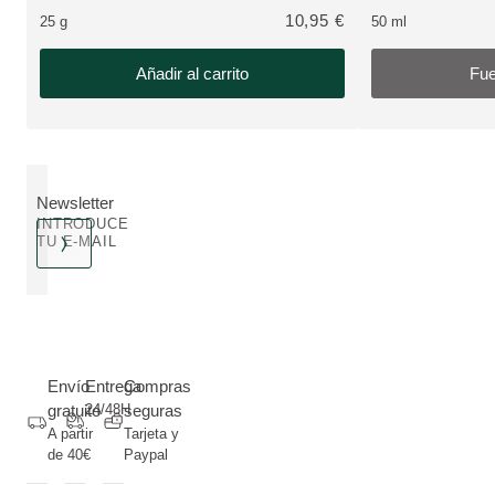
10,95 €
25 g
50 ml
Añadir al carrito
Fue
Newsletter
INTRODUCE
TU E-MAIL
Envío
Entrega
Compras
gratuito
24/48H
seguras
A partir
Tarjeta y
de 40€
Paypal