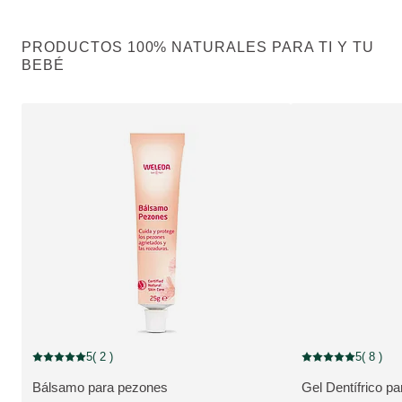
PRODUCTOS 100% NATURALES PARA TI Y TU
BEBÉ
Fuera de stock
5
( 2 )
5
( 8 )
Puntuación: 5 / 5 estrellas 2 valoraciones de usuarios
Puntuación: 5 / 5 e
Bálsamo para pezones
Gel Dentífrico p
VER PRODUCTO:
VER PRODUCTO