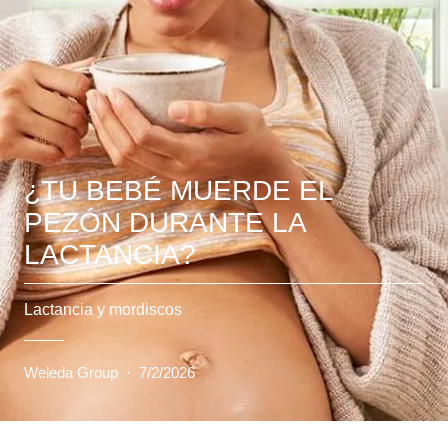
¿TU BEBÉ MUERDE EL
PEZÓN DURANTE LA
LACTANCIA?
Lactancia y mordiscos
Weleda Group
·
7/2/2026