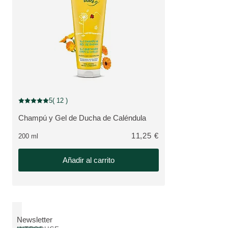
5
( 12 )
Puntuación: 5 / 5 estrellas 12 valoraciones de usuarios
Champú y Gel de Ducha de Caléndula
VER PRODUCTO:
11,25 €
200 ml
Añadir al carrito
Newsletter