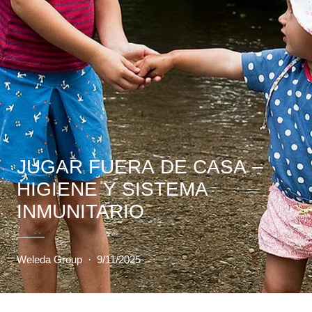
JUGAR FUERA DE CASA –
HIGIENE Y SISTEMA
INMUNITARIO
Weleda Group
·
9/11/2025