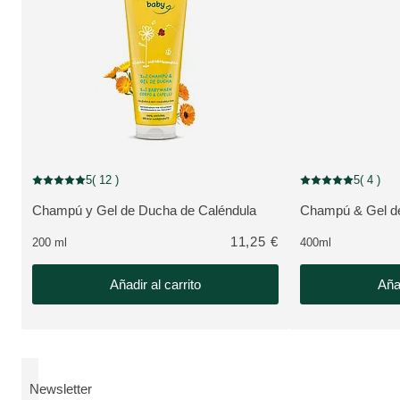
NOVEDAD
5
( 12 )
5
( 4 )
Puntuación: 5 / 5 estrellas 12 valoraciones de usuarios
Puntuación: 5 / 5 e
Champú y Gel de Ducha de Caléndula
Champú & Gel de
VER PRODUCTO:
VER PRODUCTO
11,25 €
200 ml
400ml
Añadir al carrito
Añad
Newsletter