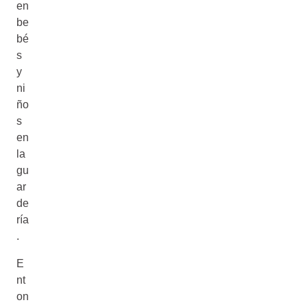
en
be
bé
s
y
ni
ño
s
en
la
gu
ar
de
ría
.
E
nt
on