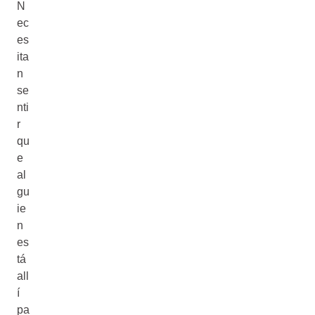
N
ec
es
ita
n
se
nti
r
qu
e
al
gu
ie
n
es
tá
all
í
pa