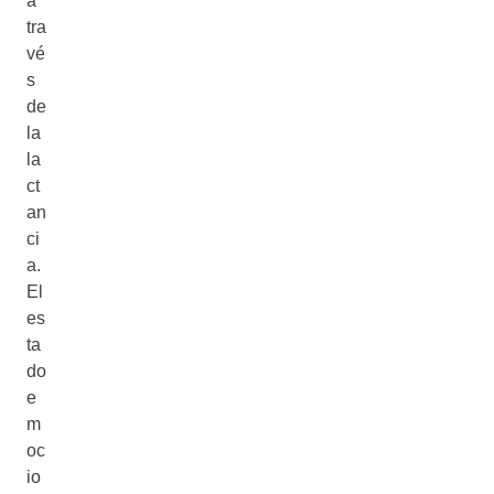
a
tra
vé
s
de
la
la
ct
an
ci
a.
El
es
ta
do
e
m
oc
io