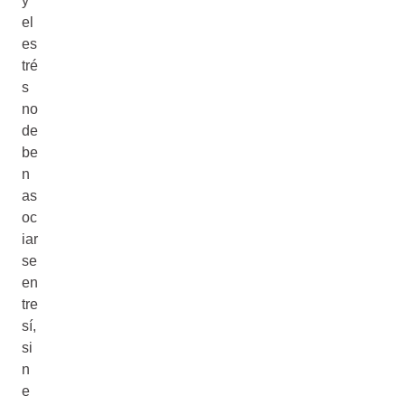
y
el
es
tré
s
no
de
be
n
as
oc
iar
se
en
tre
sí,
si
n
e