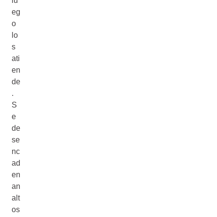
lu
eg
o
lo
s
ati
en
de
.
S
e
de
se
nc
ad
en
an
alt
os