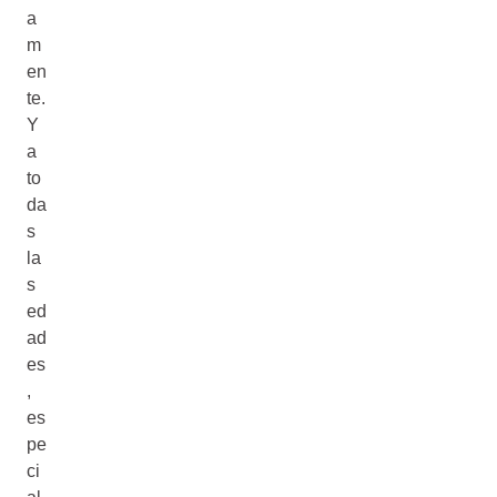
a
m
en
te.
Y
a
to
da
s
la
s
ed
ad
es
,
es
pe
ci