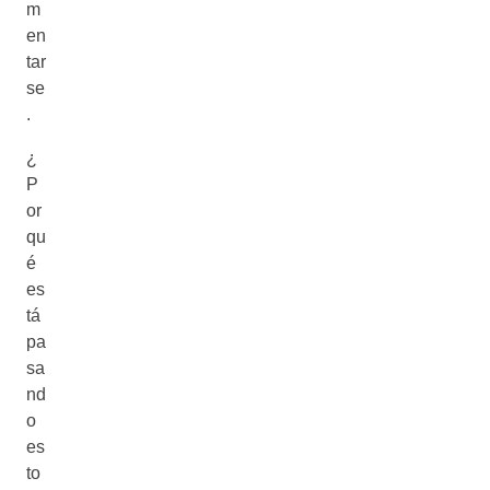
m
en
tar
se
.
¿
P
or
qu
é
es
tá
pa
sa
nd
o
es
to