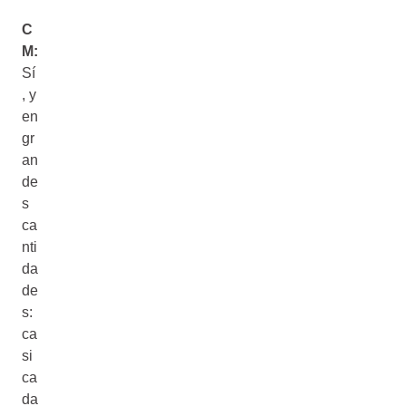
C
M:
Sí
, y
en
gr
an
de
s
ca
nti
da
de
s:
ca
si
ca
da