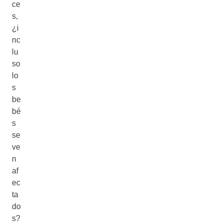
ce
s,
¿i
nc
lu
so
lo
s
be
bé
s
se
ve
n
af
ec
ta
do
s?