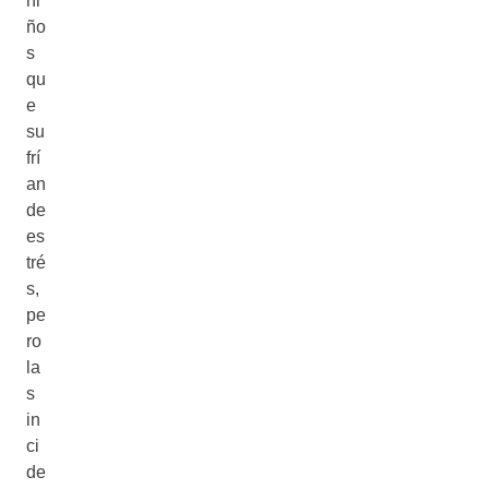
ni
ño
s
qu
e
su
frí
an
de
es
tré
s,
pe
ro
la
s
in
ci
de