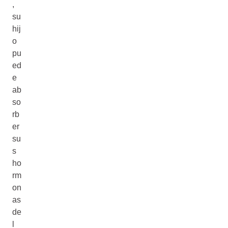
,
su
hij
o
pu
ed
e
ab
so
rb
er
su
s
ho
rm
on
as
de
l