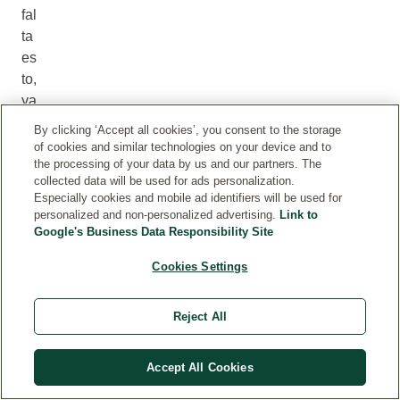
fal
ta
es
to,
ya
qu
By clicking ‘Accept all cookies’, you consent to the storage
e
of cookies and similar technologies on your device and to
no
the processing of your data by us and our partners. The
collected data will be used for ads personalization.
pu
Especially cookies and mobile ad identifiers will be used for
ed
personalized and non-personalized advertising.
Link to
en
Google's Business Data Responsibility Site
so
Cookies Settings
br
ev
ivi
Reject All
r
po
Accept All Cookies
r