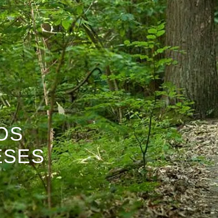
OS
ESES