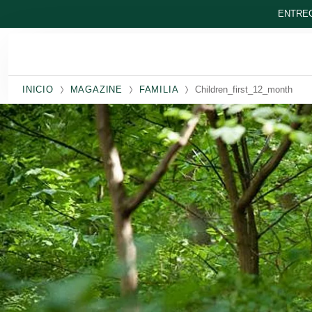
Ir al contenido principal
ENTREG
INICIO
MAGAZINE
FAMILIA
Children_first_12_month