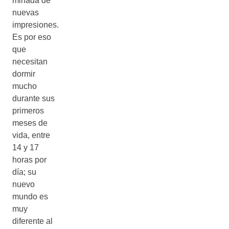
miríada de
nuevas
impresiones.
Es por eso
que
necesitan
dormir
mucho
durante sus
primeros
meses de
vida, entre
14 y 17
horas por
día; su
nuevo
mundo es
muy
diferente al