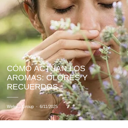
CÓMO ACTÚAN LOS
AROMAS: OLORES Y
RECUERDOS
Weleda Group
·
6/11/2025