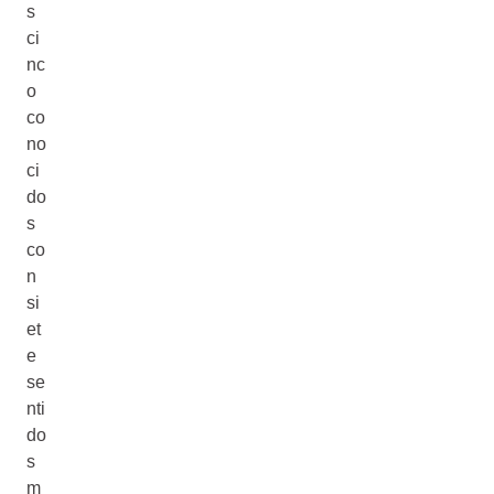
s
ci
nc
o
co
no
ci
do
s
co
n
si
et
e
se
nti
do
s
m