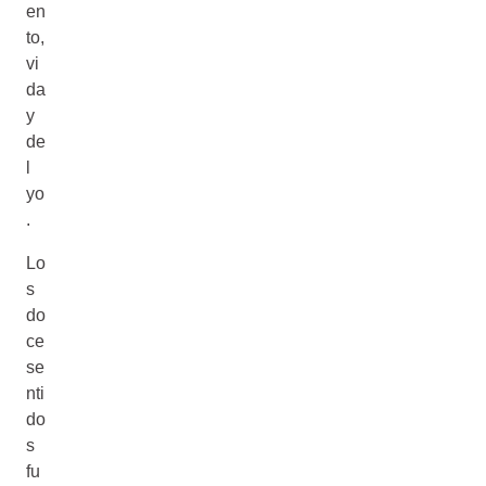
en
to,
vi
da
y
de
l
yo
.
Lo
s
do
ce
se
nti
do
s
fu