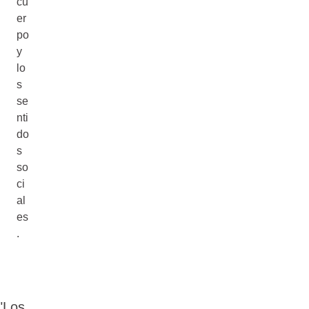
cu
er
po
y
lo
s
se
nti
do
s
so
ci
al
es
.
"Los