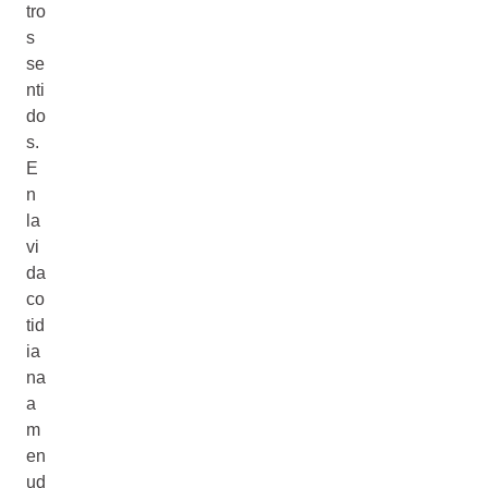
tro
s
se
nti
do
s.
E
n
la
vi
da
co
tid
ia
na
a
m
en
ud