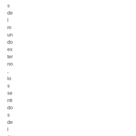
s
de
l
m
un
do
ex
ter
no
,
lo
s
se
nti
do
s
de
l