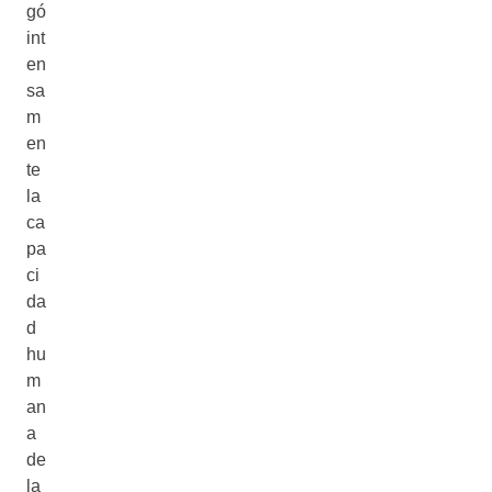
gó
int
en
sa
m
en
te
la
ca
pa
ci
da
d
hu
m
an
a
de
la