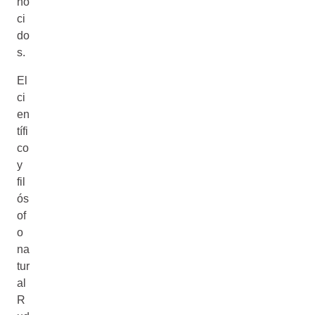
no
ci
do
s.
El
ci
en
tífi
co
y
fil
ós
of
o
na
tur
al
R