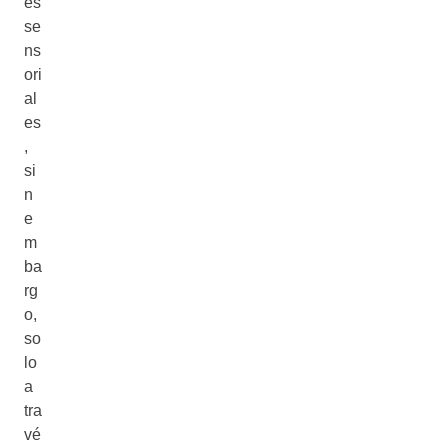
es
se
ns
ori
al
es
,
si
n
e
m
ba
rg
o,
so
lo
a
tra
vé