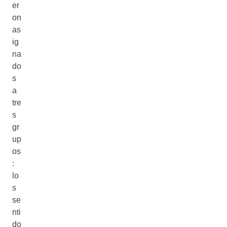
er
on
as
ig
na
do
s
a
tre
s
gr
up
os
:
lo
s
se
nti
do