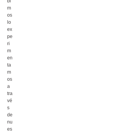
bi
m
os
lo
ex
pe
ri
m
en
ta
m
os
a
tra
vé
s
de
nu
es