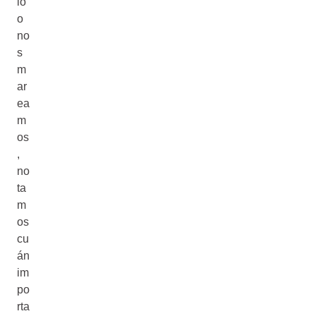
io
o
no
s
m
ar
ea
m
os
,
no
ta
m
os
cu
án
im
po
rta