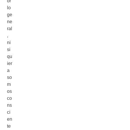
or
lo
ge
ne
ral
,
ni
si
qu
ier
a
so
m
os
co
ns
ci
en
te