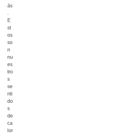
ás
.
E
st
os
so
n
nu
es
tro
s
se
nti
do
s
de
ca
lor