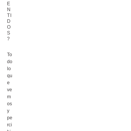
E
N
TI
D
O
S
?
To
do
lo
qu
e
ve
m
os
y
pe
rci