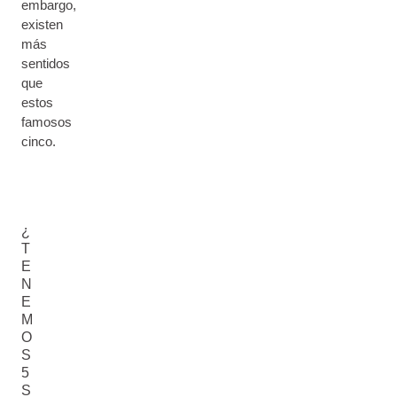
embargo,
existen
más
sentidos
que
estos
famosos
cinco.
¿
T
E
N
E
M
O
S
5
S