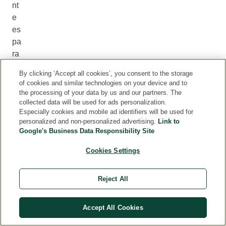
nt
e
es
pa
ra
no
By clicking ‘Accept all cookies’, you consent to the storage
so
of cookies and similar technologies on your device and to
tro
the processing of your data by us and our partners. The
s
collected data will be used for ads personalization.
Especially cookies and mobile ad identifiers will be used for
y
personalized and non-personalized advertising.
Link to
pa
Google's Business Data Responsibility Site
ra
nu
Cookies Settings
es
tra
Reject All
co
nc
Accept All Cookies
ie
nc