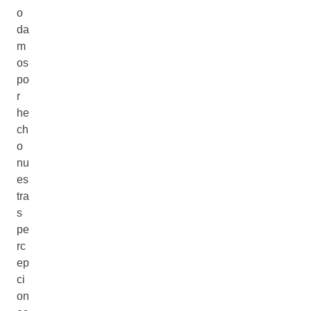
o
da
m
os
po
r
he
ch
o
nu
es
tra
s
pe
rc
ep
ci
on