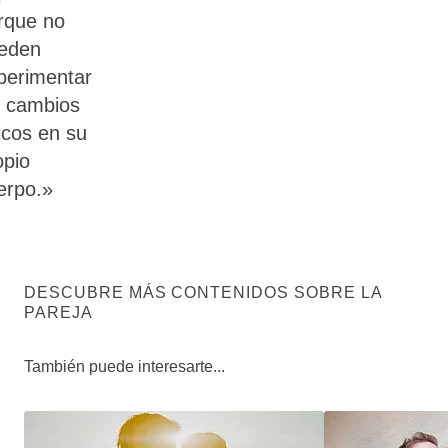
rque no
eden
perimentar
s cambios
sicos en su
opio
erpo.»
DESCUBRE MÁS CONTENIDOS SOBRE LA
PAREJA
También puede interesarte...