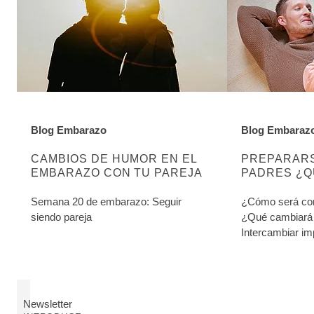
Blog Embarazo
Blog Embaraz
DESCUBRE MÁS SOBRE ESTA CATEGORÍA:
DESCUBRE MÁ
CAMBIOS DE HUMOR EN EL
PREPARARS
EMBARAZO CON TU PAREJA
PADRES ¿Q
PADRES Q
Semana 20 de embarazo: Seguir
¿Cómo será con
siendo pareja
¿Qué cambiará 
Intercambiar im
vuestros nuevo
confianza.
Newsletter