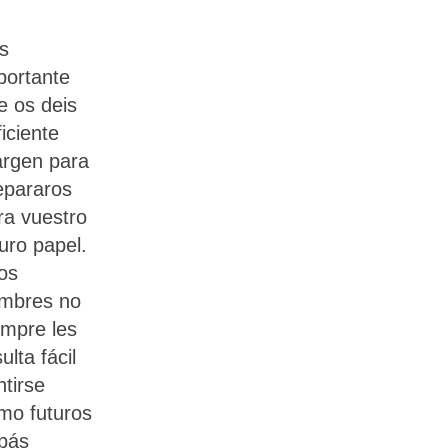
s
portante
e os deis
ficiente
rgen para
epararos
ra vuestro
turo papel.
los
mbres no
empre les
ulta fácil
ntirse
mo futuros
pás