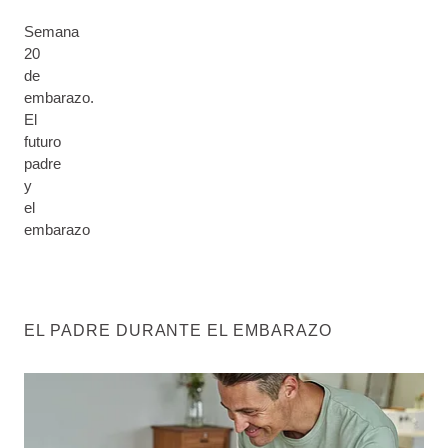
Semana
20
de
embarazo.
El
futuro
padre
y
el
embarazo
EL PADRE DURANTE EL EMBARAZO